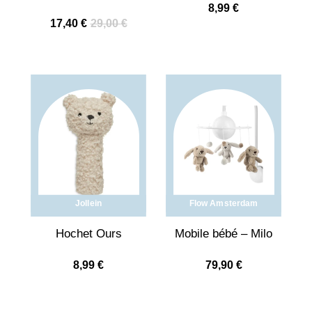
8,99
€
17,40
€
29,00
€
Jollein
Flow Amsterdam
Hochet Ours
Mobile bébé – Milo
8,99
€
79,90
€