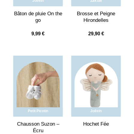
Jollein
Zakuw
Bâton de pluie On the
Brosse et Peigne
go
Hirondelles
9,99
€
29,90
€
Petit Picotin
Jollein
Chausson Suzon –
Hochet Fée
Écru