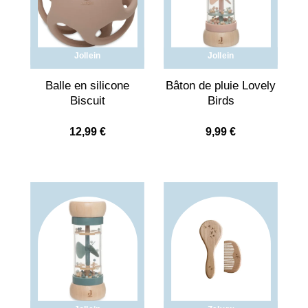
Jollein
Jollein
Balle en silicone
Bâton de pluie Lovely
Biscuit
Birds
12,99
€
9,99
€