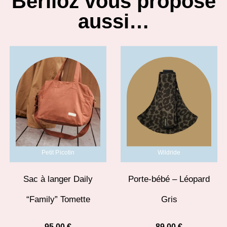
Berlioz vous propose
aussi…
Petit Picotin
Wildride
Sac à langer Daily
Porte-bébé – Léopard
“Family” Tomette
Gris
95,00
€
89,00
€