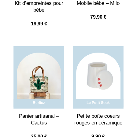
Kit d’empreintes pour
Mobile bébé – Milo
bébé
79,90
€
19,99
€
Berlioz
Le Petit Souk
Panier artisanal –
Petite boîte coeurs
Cactus
rouges en céramique
25,00
€
9,90
€