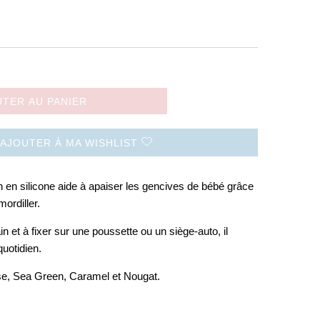
UTER AU PANIER
AJOUTER À MA WISHLIST
n en silicone aide à apaiser les gencives de bébé grâce
mordiller.
n et à fixer sur une poussette ou un siège-auto, il
uotidien.
se, Sea Green, Caramel et Nougat.