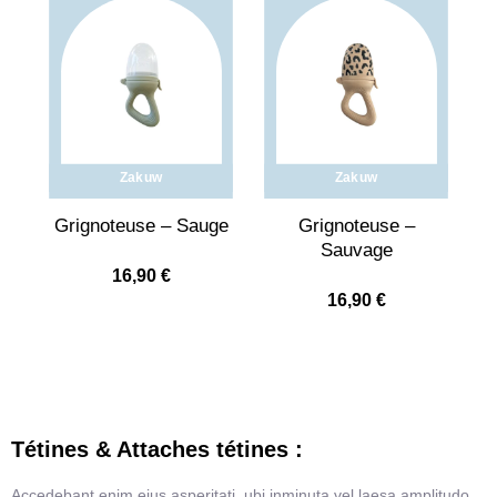
Zakuw
Zakuw
Grignoteuse – Sauge
Grignoteuse –
Sauvage
16,90
€
16,90
€
Tétines & Attaches tétines :
Accedebant enim eius asperitati, ubi inminuta vel laesa amplitudo