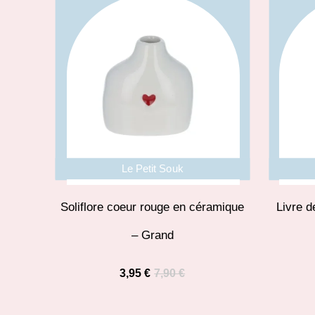
Le Petit Souk
Soliflore coeur rouge en céramique
Livre d
– Grand
3,95
€
7,90
€