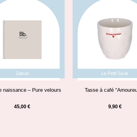
Zakuw
Le Petit Souk
e naissance – Pure velours
Tasse à café “Amoure
45,00
€
9,90
€