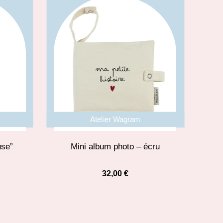
Atelier Wagram
use”
Mini album photo – écru
32,00
€