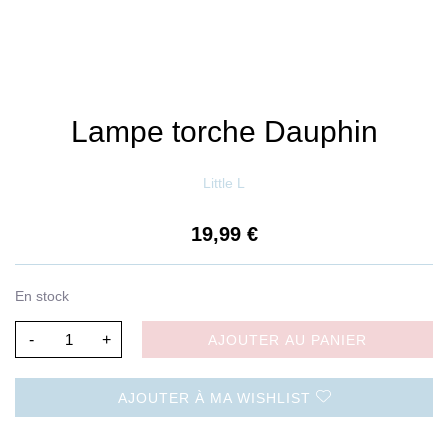
Lampe torche Dauphin
Little L
19,99
€
En stock
-
+
AJOUTER AU PANIER
AJOUTER À MA WISHLIST