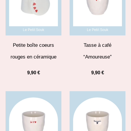
Le Petit Souk
Le Petit Souk
Petite boîte coeurs
Tasse à café
rouges en céramique
“Amoureuse”
9,90
€
9,90
€