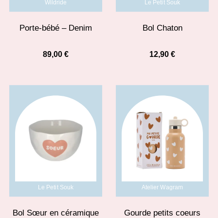
Wildride
Le Petit Souk
Porte-bébé – Denim
Bol Chaton
89,00
€
12,90
€
Le Petit Souk
Atelier Wagram
Bol Sœur en céramique
Gourde petits coeurs