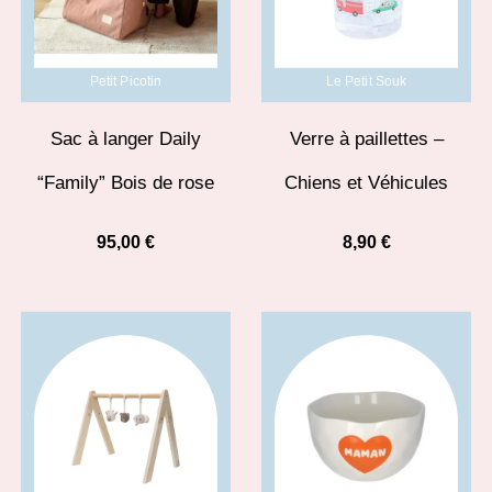
Petit Picotin
Le Petit Souk
Sac à langer Daily
Verre à paillettes –
“Family” Bois de rose
Chiens et Véhicules
95,00
€
8,90
€