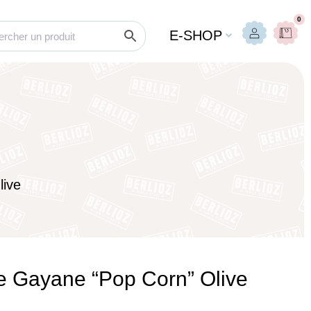
0
E-SHOP
live
e Gayane “Pop Corn” Olive