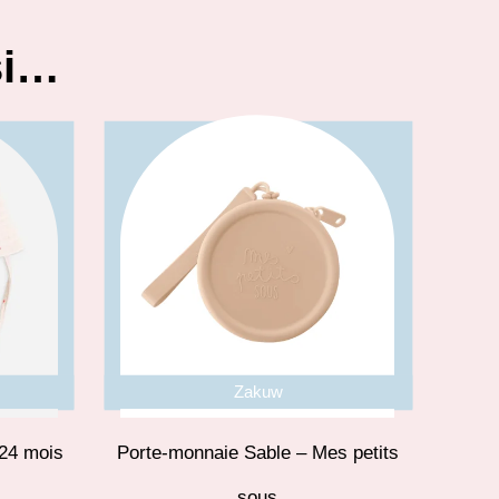
si…
Zakuw
24 mois
Porte-monnaie Sable – Mes petits
sous