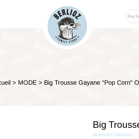
ueil
>
MODE
>
Big Trousse Gayane “Pop Corn” O
Big Trouss
Apaches Collections