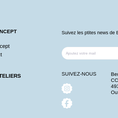
ONCEPT
Suivez les ptites news de 
cept
t
SUIVEZ-NOUS
Ber
TELIERS
CC
49
Ou