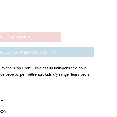
UTER AU PANIER
AJOUTER À MA WISHLIST
Gayane “Pop Corn” Olive est un indispensable pour
s de bébé ou permettre aux kids d’y ranger leurs petits
cm
oton