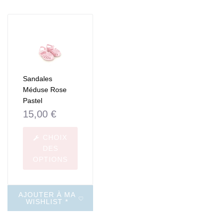
Sandales
Méduse Rose
Pastel
15,00
€
CHOIX
DES
OPTIONS
AJOUTER À MA
WISHLIST *