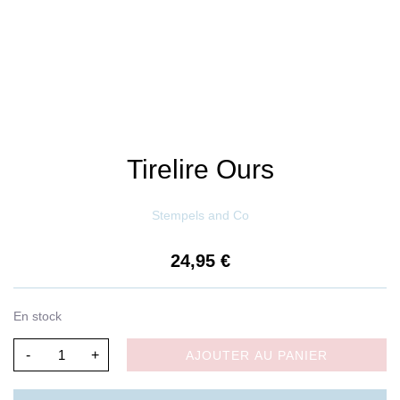
Tirelire Ours
Stempels and Co
24,95
€
En stock
-
+
AJOUTER AU PANIER