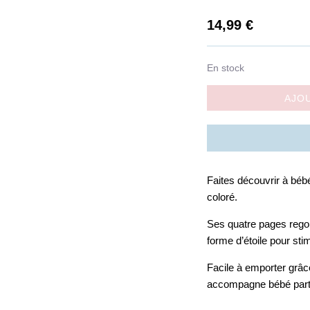
14,99
€
En stock
AJO
Faites découvrir à bé
coloré.
Ses quatre pages regorg
forme d’étoile pour stim
Facile à emporter grâce
accompagne bébé part