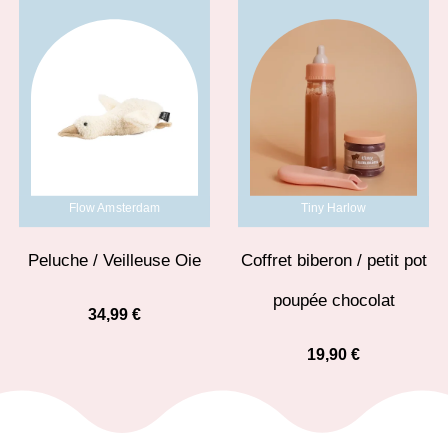
Flow Amsterdam
Tiny Harlow
Peluche / Veilleuse Oie
Coffret biberon / petit pot
poupée chocolat
34,99
€
19,90
€