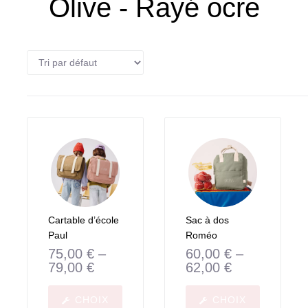
Olive - Rayé ocre
Cartable d’école
Sac à dos
Paul
Roméo
75,00
€
–
60,00
€
–
79,00
€
62,00
€
CHOIX
CHOIX