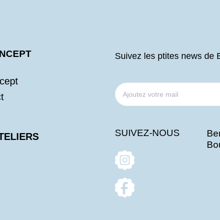
ONCEPT
Suivez les ptites news de 
cept
t
SUIVEZ-NOUS
Ber
TELIERS
Bo