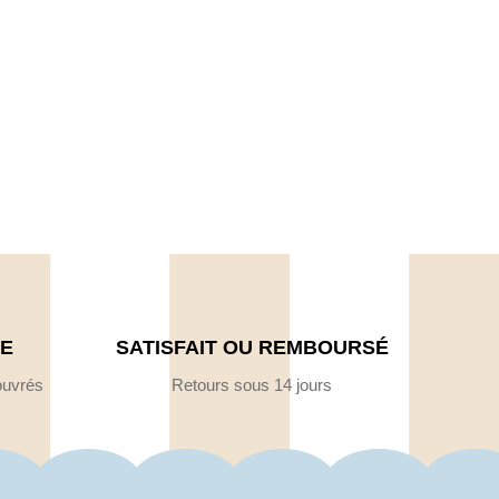
DE
SATISFAIT OU REMBOURSÉ
ouvrés
Retours sous 14 jours