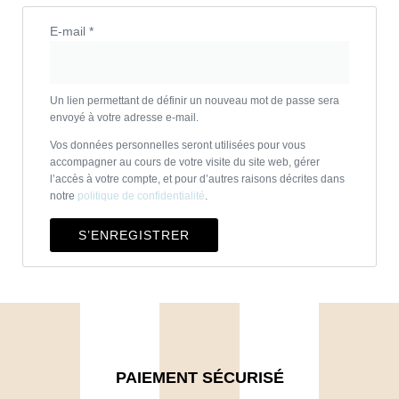
E-mail
*
Un lien permettant de définir un nouveau mot de passe sera
envoyé à votre adresse e-mail.
Vos données personnelles seront utilisées pour vous
accompagner au cours de votre visite du site web, gérer
l’accès à votre compte, et pour d’autres raisons décrites dans
notre
politique de confidentialité
.
S’ENREGISTRER
PAIEMENT SÉCURISÉ