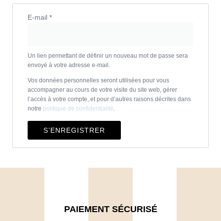
E-mail
*
Un lien permettant de définir un nouveau mot de passe sera
envoyé à votre adresse e-mail.
Vos données personnelles seront utilisées pour vous
accompagner au cours de votre visite du site web, gérer
l’accès à votre compte, et pour d’autres raisons décrites dans
notre
politique de confidentialité
.
S’ENREGISTRER
PAIEMENT SÉCURISÉ