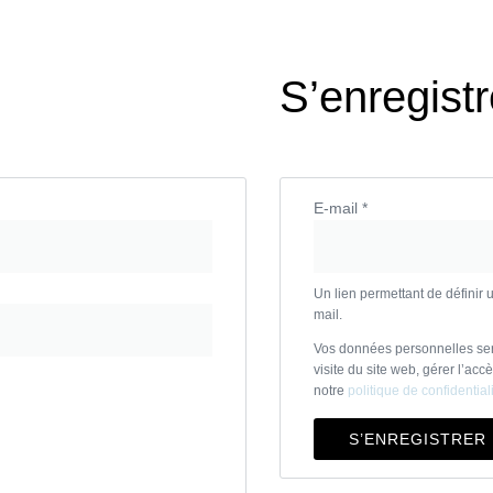
S’enregistr
E-mail
*
Un lien permettant de définir
mail.
Vos données personnelles ser
visite du site web, gérer l’acc
notre
politique de confidential
S’ENREGISTRER